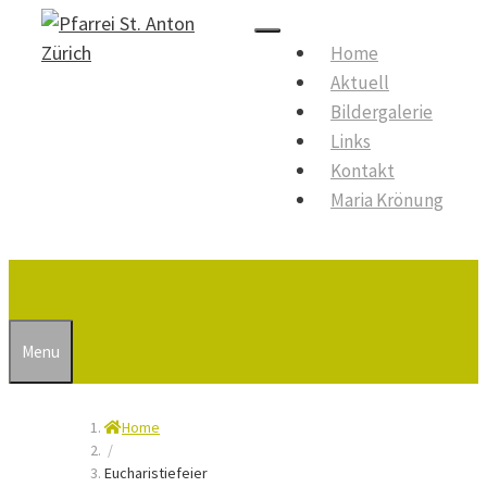
Springe
zum
Home
Menu
Inhalt
Aktuell
Bildergalerie
Links
Kontakt
Maria Krönung
Suchen
Menu
Home
/
Eucharistiefeier