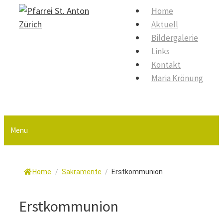
Springe
Home
S
zum
Aktuell
Inhalt
Bildergalerie
Links
Kontakt
Maria Krönung
Menu
Home
/
Sakramente
/
Erstkommunion
Erstkommunion