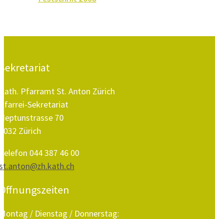
Sekretariat
Kath. Pfarramt St. Anton Zürich
Pfarrei-Sekretariat
Neptunstrasse 70
8032 Zürich
Telefon 044 387 46 00
st.anton@zh.kath.ch
Öffnungszeiten
Montag / Dienstag / Donnerstag: