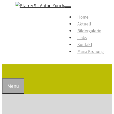
Springe
zum
Menu
Home
Inhalt
Aktuell
Bildergalerie
Links
Kontakt
Maria Krönung
Suchen
Menu