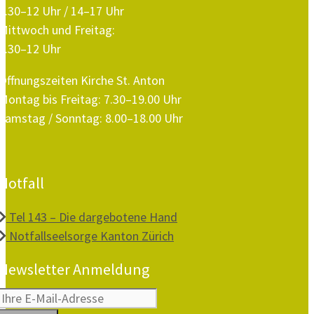
8.30–12 Uhr / 14–17 Uhr
Mittwoch und Freitag:
8.30–12 Uhr
Öffnungszeiten Kirche St. Anton
Montag bis Freitag: 7.30–19.00 Uhr
Samstag / Sonntag: 8.00–18.00 Uhr
Notfall
Tel 143 – Die dargebotene Hand
Notfallseelsorge Kanton Zürich
Newsletter Anmeldung