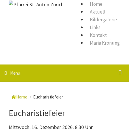
Springe
Home
zum
Aktuell
Inhalt
Bildergalerie
Links
Kontakt
Maria Krönung
S
Menu
Home
/
Eucharistiefeier
Eucharistiefeier
Mittwoch, 16. Dezember 2026, 8.30 Uhr