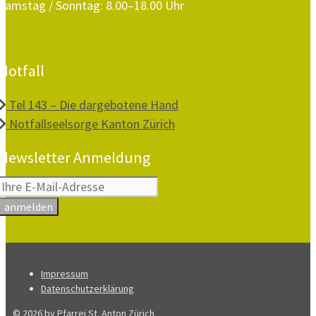
Samstag / Sonntag: 8.00–18.00 Uhr
Notfall
Tel 143 – Die dargebotene Hand
Notfallseelsorge Kanton Zürich
Newsletter Anmeldung
Impressum
Datenschutzerklärung
© 2026 by Pfarrei St. Anton Zürich