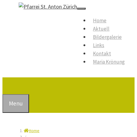
Springe
zum
Menu
Home
Inhalt
Aktuell
Bildergalerie
Links
Kontakt
Maria Krönung
Suchen
Menu
Home