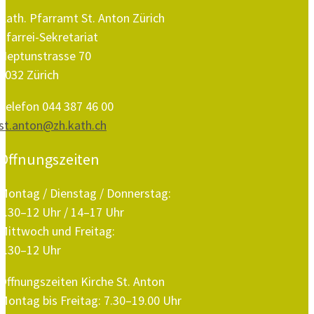
Kath. Pfarramt St. Anton Zürich
Pfarrei-Sekretariat
Neptunstrasse 70
8032 Zürich
Telefon 044 387 46 00
st.anton@zh.kath.ch
Öffnungszeiten
Montag / Dienstag / Donnerstag:
8.30–12 Uhr / 14–17 Uhr
Mittwoch und Freitag:
8.30–12 Uhr
Öffnungszeiten Kirche St. Anton
Montag bis Freitag: 7.30–19.00 Uhr