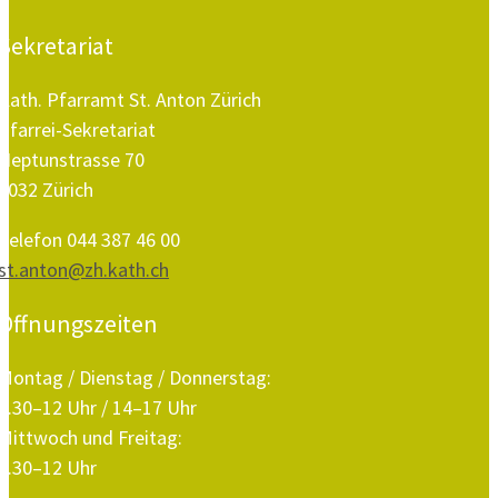
Sekretariat
Kath. Pfarramt St. Anton Zürich
Pfarrei-Sekretariat
Neptunstrasse 70
8032 Zürich
Telefon 044 387 46 00
st.anton@zh.kath.ch
Öffnungszeiten
Montag / Dienstag / Donnerstag:
8.30–12 Uhr / 14–17 Uhr
Mittwoch und Freitag:
8.30–12 Uhr