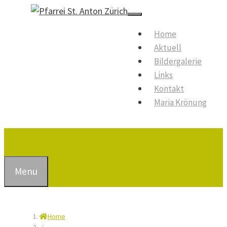
Springe
zum
Menu
Home
Inhalt
Aktuell
Bildergalerie
Links
Kontakt
Maria Krönung
Suchen
Menu
Home