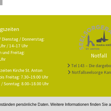
gszeiten
 Dienstag / Donnerstag:
Uhr / 14–17 Uhr
 und Freitag:
Notfall
Uhr
Tel 143 – Die dargeb
zeiten Kirche St. Anton
Notfallseelsorge Kan
is Freitag: 7.30–19.00 Uhr
/ Sonntag: 8.00–18.00 Uhr
tänden persönliche Daten. Weitere Informationen finden Sie 