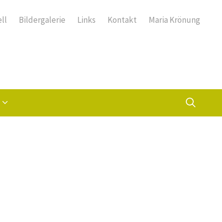
ll
Bildergalerie
Links
Kontakt
Maria Krönung
Suche
b