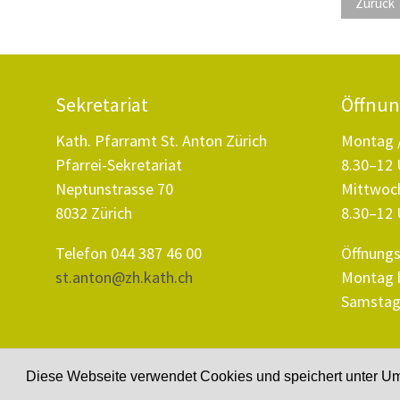
Zurück
Sekretariat
Öffnun
Kath. Pfarramt St. Anton Zürich
Montag /
Pfarrei-Sekretariat
8.30–12 
Neptunstrasse 70
Mittwoch
8032 Zürich
8.30–12 
Telefon 044 387 46 00
Öffnungs
st.anton@zh.kath.ch
Montag b
Samstag 
© 2026 by Pfarrei St. Anton Zürich
Diese Webseite verwendet Cookies und speichert unter Ums